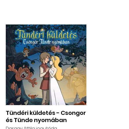
Tündéri küldetés - Csongor
és Tünde nyomában
Dargay Attila jogutóda