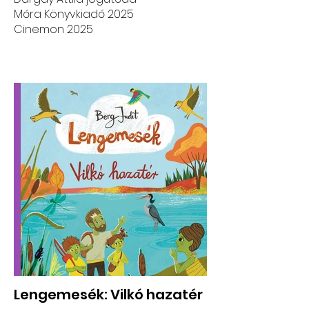
Móra Könyvkiadó 2025
Cinemon 2025
Vörösmarty Mihály Csongor és
Tünde című drámája, valamint
Dargay Attila és Balassa Krisztián
forgatókönyve nyomán írta Dér
Adrienn
Lengemesék: Vilkó hazatér